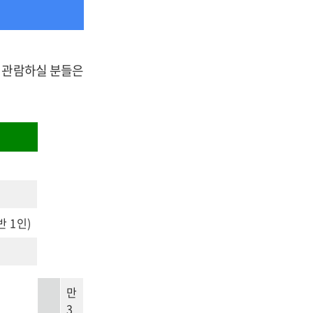
을 관람하실 분들은
반 1인)
만
3