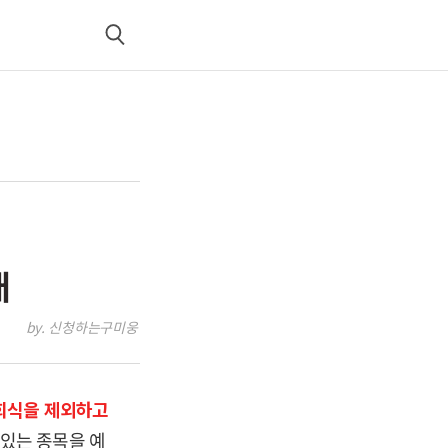
검
색
매
by. 신청하는구미웅
회식을 제외하고
있는 종목을 예